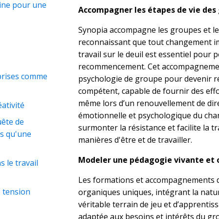
gine pour une
Accompagner les étapes de vie des 
Synopia accompagne les groupes et le
reconnaissant que tout changement im
travail sur le deuil est essentiel pour
recommencement. Cet accompagnement
prises comme
psychologie de groupe pour devenir r
compétent, capable de fournir des eff
même lors d’un renouvellement de dire
ativité
émotionnelle et psychologique du cha
uête de
surmonter la résistance et facilite la t
us qu'une
manières d'être et de travailler.
Modeler une pédagogie vivante et 
le travail
Les formations et accompagnements d
e tension
organiques uniques, intégrant la nat
véritable terrain de jeu et d’apprent
adaptée aux besoins et intérêts du gro