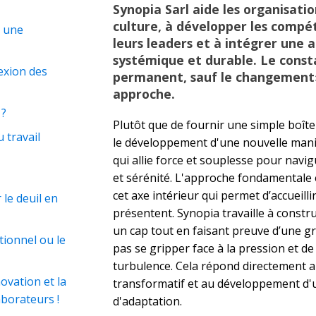
Synopia Sarl aide les organisati
culture, à développer les compé
, une
leurs leaders et à intégrer une
systémique et durable. Le consta
lexion des
permanent, sauf le changement»
approche.
 ?
Plutôt que de fournir une simple boîte
 travail
le développement d'une nouvelle maniè
qui allie force et souplesse pour navig
et sérénité. L'approche fondamentale 
cet axe intérieur qui permet d’accueillir
le deuil en
présentent. Synopia travaille à constru
un cap tout en faisant preuve d’une g
tionnel ou le
pas se gripper face à la pression et d
turbulence. Cela répond directement a
novation et la
transformatif et au développement d'u
aborateurs !
d'adaptation.