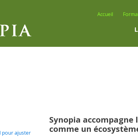
Accueil
Forma
L
Synopia accompagne l
comme un écosystème
l pour ajuster