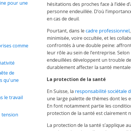
gine pour une
hésitations des proches face à l’idée d
personne endeuillée. D’où l’importance
en cas de deuil.
Pourtant, dans le
cadre professionnel
minimisée, voire occultée, et les colla
confrontés à une double peine: affron
prises comme
leur rôle au sein de l’entreprise. Selon l
endeuillées développent un trouble de
ativité
durablement affecter la santé mentale e
uête de
La protection de la santé
us qu'une
En Suisse, la
responsabilité sociétale 
le travail
une large palette de thèmes dont les e
En font notamment partie les conditions
protection de la santé est clairement no
e tension
La protection de la santé s’applique au