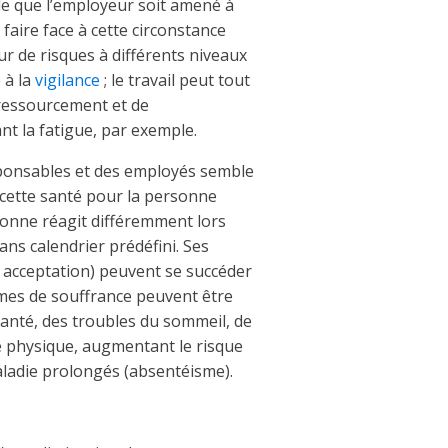
ble que l’employeur soit amené à
aire face à cette circonstance
eur de risques à différents niveaux
e à la
vigilance
; le travail peut tout
e ressourcement et de
t la fatigue, par exemple.
ponsables et des employés semble
 cette santé pour la personne
onne réagit différemment lors
sans calendrier prédéfini. Ses
e, acceptation) peuvent se succéder
rmes de souffrance peuvent être
anté, des troubles du sommeil, de
gue physique, augmentant le risque
aladie prolongés (absentéisme).